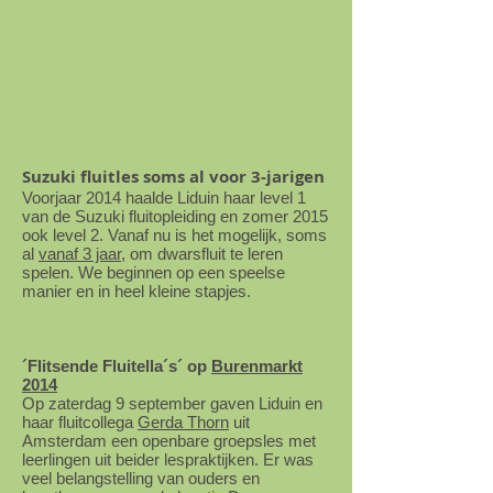
Suzuki fluitles soms al voor 3-jarigen
Voorjaar 2014 haalde Liduin haar level 1
van de Suzuki fluitopleiding en zomer 2015
ook level 2. Vanaf nu is het mogelijk, soms
al
vanaf 3 jaar
, om dwarsfluit te leren
spelen. We beginnen op een speelse
manier en in heel kleine stapjes.
´Flitsende Fluitella´s´ op
Burenmarkt
2014
Op zaterdag 9 september gaven Liduin en
haar fluitcollega
Gerda Thorn
uit
Amsterdam een openbare groepsles met
leerlingen uit beider lespraktijken. Er was
veel belangstelling van ouders en