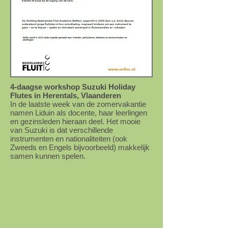
4-daagse workshop Suzuki Holiday
Flutes in Herentals, Vlaanderen
In de laatste week van de zomervakantie
namen Liduin als docente, haar leerlingen
en gezinsleden hieraan deel. Het mooie
van Suzuki is dat verschillende
instrumenten en nationaliteiten (ook
Zweeds en Engels bijvoorbeeld) makkelijk
samen kunnen spelen.