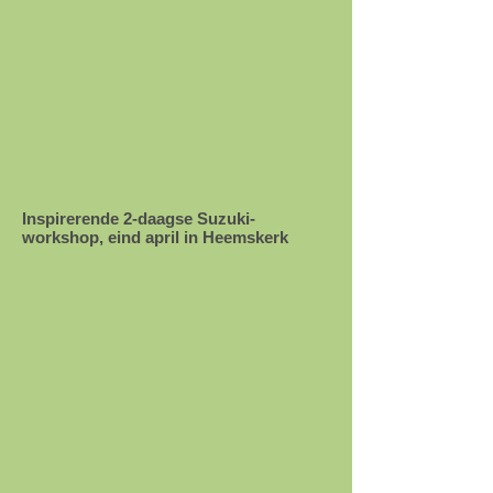
Inspirerende 2-daagse Suzuki-
workshop, eind april in Heemskerk