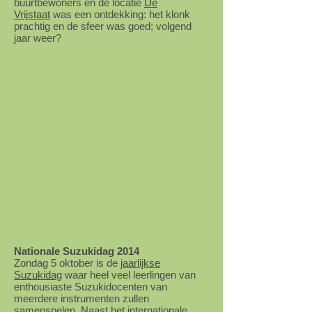
buurtbewoners en de locatie
De
Vrijstaat
was een ontdekking: het klonk
prachtig en de sfeer was goed; volgend
jaar weer?
Nationale Suzukidag 2014
Zondag 5 oktober is de
jaarlijkse
Suzukidag
waar heel veel leerlingen van
enthousiaste Suzukidocenten van
meerdere instrumenten zullen
samenspelen. Naast het internationale